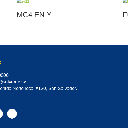
MC4 EN Y
F
:
0000
@solverde.sv
enida Norte local #120, San Salvador.