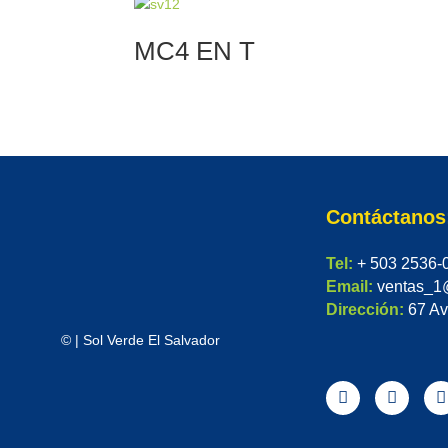
MC4 EN T
Contáctanos
Tel:
+ 503 2536-
Email:
ventas_1
Dirección:
67 Av
©
| Sol Verde El Salvador